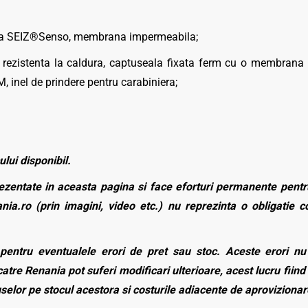
ala SEIZ®Senso, membrana impermeabila;
ezistenta la caldura, captuseala fixata ferm cu o membrana im
, inel de prindere pentru carabiniera;
ului disponibil.
zentate in aceasta pagina si face eforturi permanente pentru
nia.ro (prin imagini, video etc.) nu reprezinta o obligatie 
entru eventualele erori de pret sau stoc. Aceste erori nu o
atre Renania pot suferi modificari ulterioare, acest lucru fiind 
duselor pe stocul acestora si costurile adiacente de aprovizionar