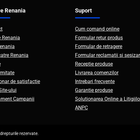
e Renania
Suport
ct
Cum comand online
e Renania
Formular retur produs
enania
Formular de retragere
catre Renania
Formular reclamatii si sesizar
e
Receptie produse
mitate
Livrarea comenzilor
onar de satisfactie
Intrebari frecvente
ite-ului
Garantie produse
ament Campanii
Solutionarea Online a Litigiilo
ANPC
repturile rezervate.