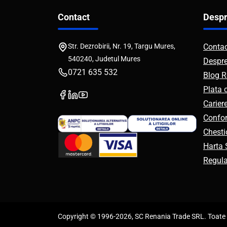
Contact
Despr
Str. Dezrobirii, Nr. 19, Targu Mures,
Conta
540240, Judetul Mures
Despr
0721 635 532
Blog R
Plata 
Carier
Confor
Chesti
Harta S
Regul
Copyright © 1996-2026, SC Renania Trade SRL. Toate d