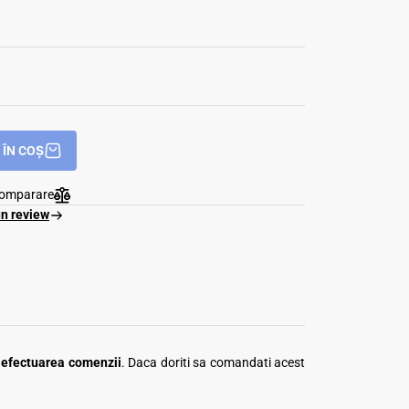
ÎN COȘ
comparare
un review
a efectuarea comenzii
. Daca doriti sa comandati acest