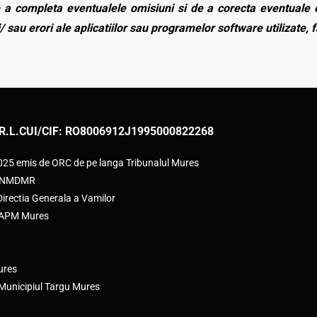
a completa eventualele omisiuni si de a corecta eventuale e
/ sau erori ale aplicatiilor sau programelor software utilizate, 
R.L.
CUI/CIF: RO8006912
J1995000822268
2025 emis de ORC de pe langa Tribunalul Mures
e ANMDMR
rectia Generala a Vamilor
e APM Mures
ures
 Municipiul Targu Mures