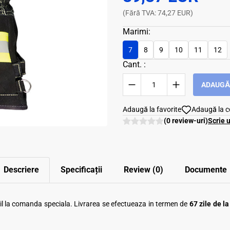
(Fără TVA: 74,27 EUR)
Marimi:
7
8
9
10
11
12
Cant. :
ADAUGĂ 
Adaugă la favorite
Adaugă la 
(0 review-uri)
Scrie 
Descriere
Specificații
Review (0)
Documente
ibil la comanda speciala. Livrarea se efectueaza in termen de
67 zile de l