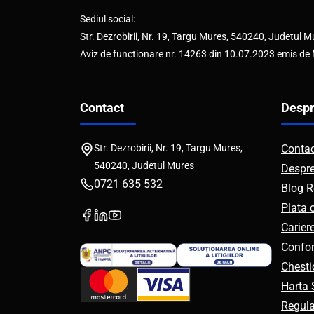
Sediul social:
Str. Dezrobirii, Nr. 19, Targu Mures, 540240, Judetul M
Aviz de functionare nr. 14263 din 10.07.2023 emis de
Contact
Despr
Str. Dezrobirii, Nr. 19, Targu Mures,
Conta
540240, Judetul Mures
Despr
0721 635 532
Blog R
Plata 
Carier
Confor
Chesti
Harta S
Regul