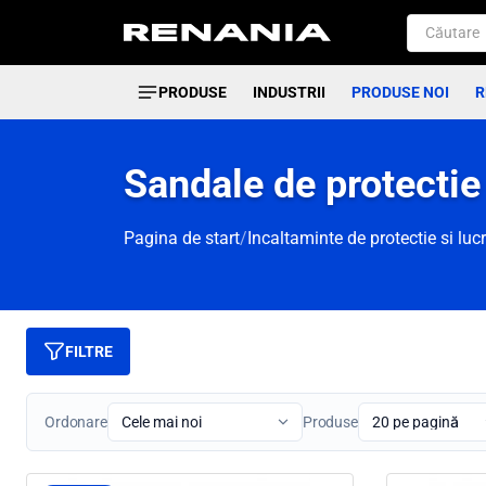
PRODUSE
INDUSTRII
PRODUSE NOI
R
Sandale de protectie 
Pagina de start
/
Incaltaminte de protectie si luc
FILTRE
Ordonare
Produse