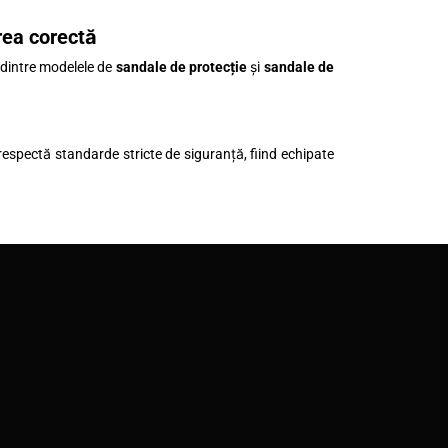
rea corectă
a dintre modelele de
sandale de protecție
și
sandale de
respectă standarde stricte de siguranță, fiind echipate