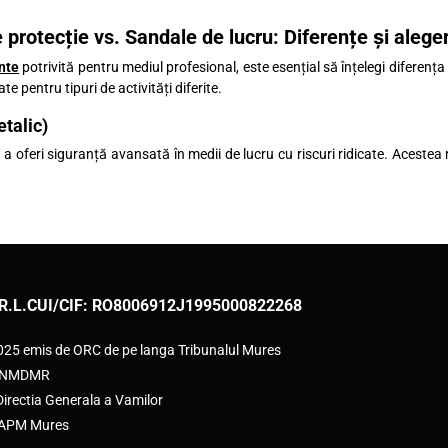
 protecție vs. Sandale de lucru: Diferențe și alege
nte
potrivită pentru mediul profesional, este esențial să înțelegi diferenț
te pentru tipuri de activități diferite.
talic)
 oferi siguranță avansată în medii de lucru cu riscuri ridicate. Acestea 
R.L.
CUI/CIF: RO8006912
J1995000822268
2025 emis de ORC de pe langa Tribunalul Mures
e ANMDMR
rectia Generala a Vamilor
e APM Mures