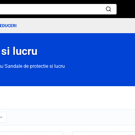
EDUCERI
si lucru
ru
/
Sandale de protectie si lucru