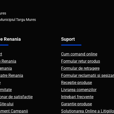
ures
 Municipiul Targu Mures
e Renania
Suport
ct
Cum comand online
e Renania
Formular retur produs
enania
Formular de retragere
catre Renania
Formular reclamatii si sesizar
e
Receptie produse
mitate
Livrarea comenzilor
onar de satisfactie
Intrebari frecvente
ite-ului
Garantie produse
ament Campanii
Solutionarea Online a Litigiilo