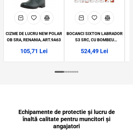
CIZME DE LUCRU NEW POLAR
BOCANCI SIXTON LABRADOR
OB SRA, RENANIA, ART.9A63
S3 SRC, CU BOMBEU
COMPOZIT, ART. A284 81152-
QO
105,71 Lei
524,49 Lei
00L
FI
Echipamente de protectie și lucru de
înaltă calitate pentru muncitori și
angajatori