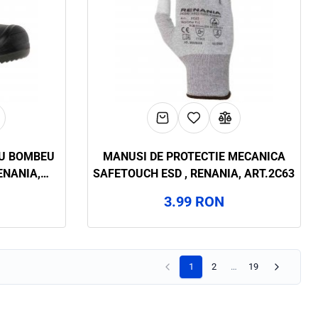
CU BOMBEU
MANUSI DE PROTECTIE MECANICA
ENANIA,
SAFETOUCH ESD , RENANIA, ART.2C63
3.99 RON
1
2
…
19