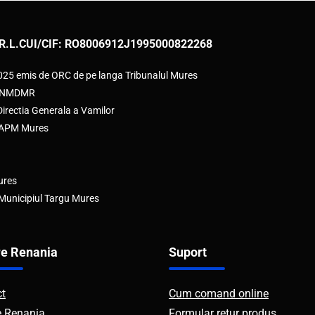
R.L.
CUI/CIF: RO8006912
J1995000822268
2025 emis de ORC de pe langa Tribunalul Mures
e ANMDMR
rectia Generala a Vamilor
e APM Mures
ures
 Municipiul Targu Mures
e Renania
Suport
ct
Cum comand online
e Renania
Formular retur produs