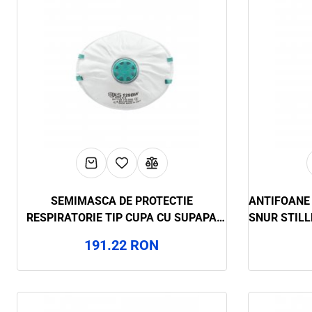
SEMIMASCA DE PROTECTIE
ANTIFOANE 
RESPIRATORIE TIP CUPA CU SUPAPA
SNUR STILL
FFP2, 15 BUC/CUTIE, BLS, ART.42D3
191.22 RON
(129BW)