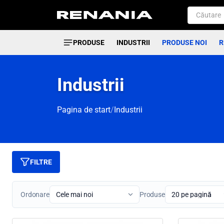
PRODUSE
INDUSTRII
PRODUSE NOI
R
Industrii
Pagina de start
/
Industrii
FILTRE
Ordonare
Produse