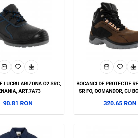
E LUCRU ARIZONA O2 SRC,
BOCANCI DE PROTECTIE R
ENANIA, ART.7A73
SR FO, QOMANDOR, CU B
FIBRA DE STICLA, AR
90.81 RON
320.65 RON