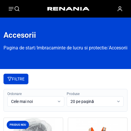
Accesorii
Pagina de start
/
Imbracaminte de lucru si protectie
/
Accesorii
FILTRE
Ordonare
Produse
PRODUS NOU