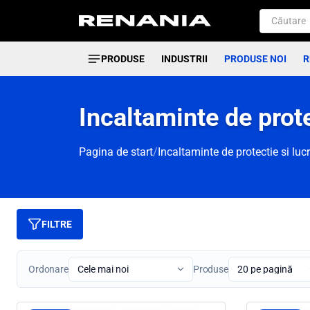
PRODUSE
INDUSTRII
PRODUSE NOI
R
Incaltaminte de prote
Pagina de start
/
Incaltaminte de protectie si luc
FILTRE
Ordonare
Produse