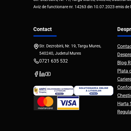
Aviz de functionare nr. 14263 din 10.07.2023 emis de
Contact
Despr
Str. Dezrobirii, Nr. 19, Targu Mures,
Conta
540240, Judetul Mures
Despr
0721 635 532
Blog R
Plata 
Carier
Confor
Chesti
Harta S
Regul