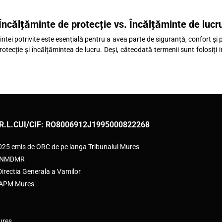
Încălțăminte de protecție vs. Încălțăminte de lucr
ntei potrivite este esențială pentru a avea parte de siguranță, confort și p
otecție și încălțămintea de lucru. Deși, câteodată termenii sunt folosiți 
R.L.
CUI/CIF: RO8006912
J1995000822268
2025 emis de ORC de pe langa Tribunalul Mures
e ANMDMR
rectia Generala a Vamilor
e APM Mures
ures