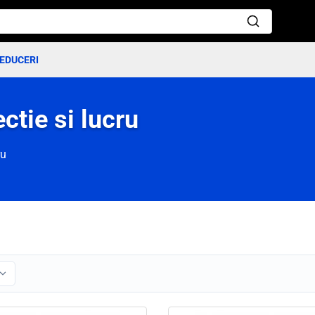
EDUCERI
ctie si lucru
ru