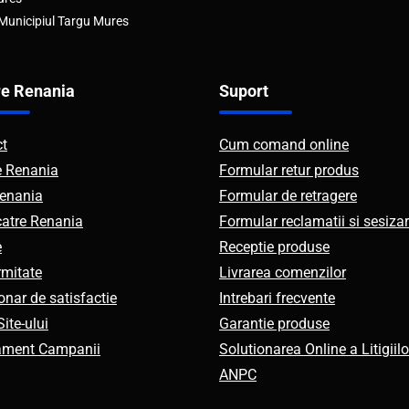
 Municipiul Targu Mures
e Renania
Suport
ct
Cum comand online
e Renania
Formular retur produs
enania
Formular de retragere
catre Renania
Formular reclamatii si sesizar
e
Receptie produse
mitate
Livrarea comenzilor
onar de satisfactie
Intrebari frecvente
ite-ului
Garantie produse
ament Campanii
Solutionarea Online a Litigiilo
ANPC