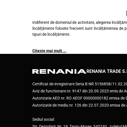
Indiferent de domeniul de activitate, alegerea încălțămi
încălțăminte folosite frecvent sunt încălțămintea de pr
tipuri de încălțăminte.
Citeste mai mult ...
RENANIA TRADE S.
Certificat de inregistrare Seria B NR 5156858/11.02.
Aviz de functionare nr. 9147 din 20.09.2023 emis d
Autorizatie AEO nr. RO AEOF 00000000182 emisa de Di
Autorizatie de mediu nr. 126 din 22.07.2020 emisa d
Sediul social:
Str. Dezrobirii, Nr. 19, Targu Mures, 540240, Judetul M