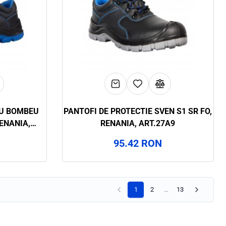
CU BOMBEU
PANTOFI DE PROTECTIE SVEN S1 SR FO,
ENANIA,
RENANIA, ART.27A9
95.42 RON
1
2
…
13