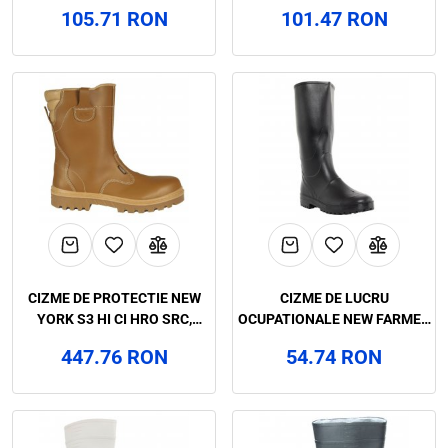
105.71 RON
101.47 RON
CIZME DE PROTECTIE NEW
CIZME DE LUCRU
YORK S3 HI CI HRO SRC,
OCUPATIONALE NEW FARMER
COFRA, ART.7A48 26900-000
OB SR, ART.8A96
447.76 RON
54.74 RON