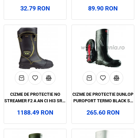
32.79 RON
89.90 RON
CIZME DE PROTECTIE NO
CIZME DE PROTECTIE DUNLOP
STREAMER F2 A AN CI HI3 SRC,
PUROPORT TERMO BLACK S5
COFRA, ART.6A56 21670-000
CI SRC , ART.4A48
1188.49 RON
265.60 RON