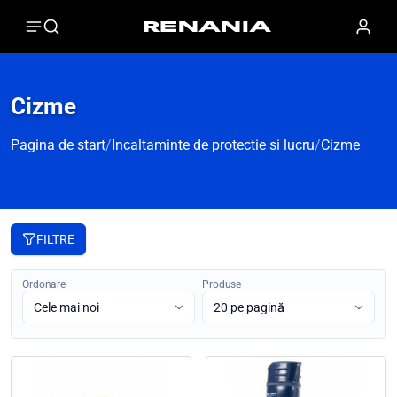
Cizme
Pagina de start
/
Incaltaminte de protectie si lucru
/
Cizme
FILTRE
Ordonare
Produse