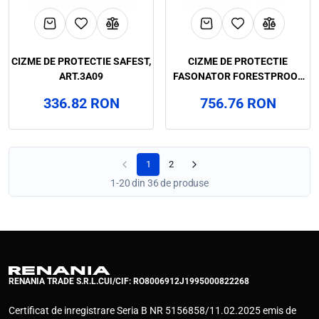
CIZME DE PROTECTIE SAFEST,
CIZME DE PROTECTIE
ART.3A09
FASONATOR FORESTPROOF
SB P E SRA, ART.A326
336.82 RON
756.76 RON
1
2
1-20 din 36 de produse
RENANIA TRADE S.R.L.
CUI/CIF: RO8006912
J1995000822268
Certificat de inregistrare Seria B NR 5156858/11.02.2025 emis de