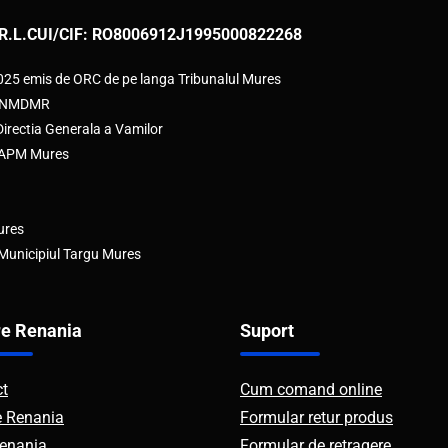
R.L.
CUI/CIF: RO8006912
J1995000822268
2025 emis de ORC de pe langa Tribunalul Mures
e ANMDMR
rectia Generala a Vamilor
e APM Mures
ures
 Municipiul Targu Mures
e Renania
Suport
ct
Cum comand online
e Renania
Formular retur produs
enania
Formular de retragere