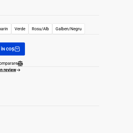
arin
Verde
Rosu/Alb
Galben/Negru
ÎN COȘ
comparare
un review