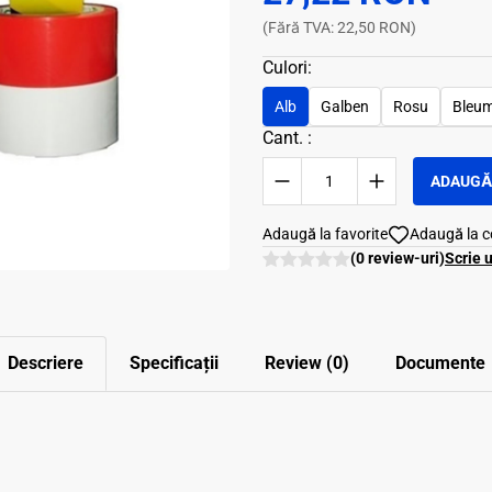
(Fără TVA: 22,50 RON)
Culori:
Alb
Galben
Rosu
Bleum
Cant. :
ADAUGĂ 
Adaugă la favorite
Adaugă la 
(0 review-uri)
Scrie 
Descriere
Specificații
Review (0)
Documente