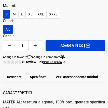
Marimi:
S
M
L
XL
XXL
XXXL
Culori:
Alb
Cant. :
ADAUGĂ ÎN COȘ
Adaugă la favorite
Adaugă la comparare
(0 review-uri)
Scrie un review
Descriere
Specificații
Vezi corespondenţă mărimi
R
CARACTERISTICI
MATERIAL: tesatura diagonal, 100% bbc., greutate specifica