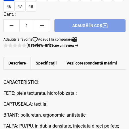
46
47
48
Cant. :
ADAUGĂ ÎN COȘ
Adaugă la favorite
Adaugă la comparare
(0 review-uri)
Scrie un review
Descriere
Specificații
Vezi corespondenţă mărimi
R
CARACTERISTICI:
FETE: piele texturata, hidrofobizata ;
CAPTUSEALA: textila;
BRANT: poliuretan, ergonomic, antistatic;
TALPA: PU/PU, in dubla densitate, injectata direct pe fete;