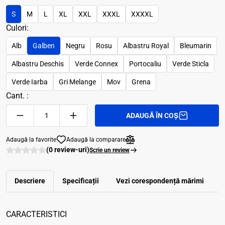
S
M
L
XL
XXL
XXXL
XXXXL
Culori:
Alb
Galben
Negru
Rosu
Albastru Royal
Bleumarin
Albastru Deschis
Verde Connex
Portocaliu
Verde Sticla
Verde Iarba
Gri Melange
Mov
Grena
Cant. :
ADAUGĂ ÎN COȘ
Adaugă la favorite
Adaugă la comparare
(0 review-uri)
Scrie un review
Descriere
Specificații
Vezi corespondenţă mărimi
R
CARACTERISTICI