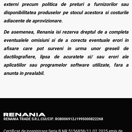
externi precum politica de preturi a furnizorilor sau
disponibilitatea produselor pe stocul acestora si costurile
adiacente de aprovizionare.
De asemenea, Renania isi rezerva dreptul de a completa
eventualele omisiuni si de a corecta eventuale erori in
afisare care pot surveni in urma unor greseli de
dactilografiere, lipsa de acuratete si/ sau erori ale
aplicatiilor sau programelor software utilizate, fara a
anunta in prealabil.
RENANIA TRADE S.R.L.
CUI/CIF: RO8006912
J1995000822268
Certificat de inregistrare Seria B NR 5156858/11.02.2025 emis de