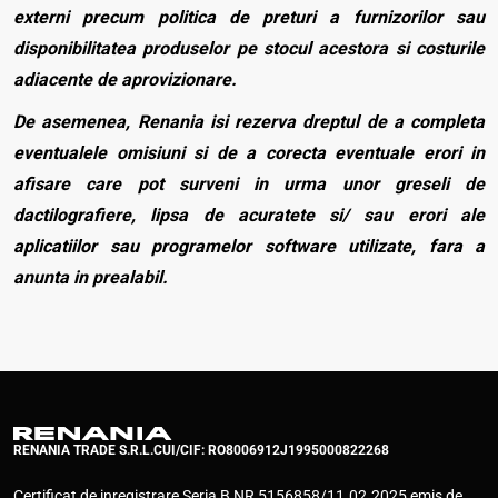
externi precum politica de preturi a furnizorilor sau
disponibilitatea produselor pe stocul acestora si costurile
adiacente de aprovizionare.
De asemenea, Renania isi rezerva dreptul de a completa
eventualele omisiuni si de a corecta eventuale erori in
afisare care pot surveni in urma unor greseli de
dactilografiere, lipsa de acuratete si/ sau erori ale
aplicatiilor sau programelor software utilizate, fara a
anunta in prealabil.
RENANIA TRADE S.R.L.
CUI/CIF: RO8006912
J1995000822268
Certificat de inregistrare Seria B NR 5156858/11.02.2025 emis de