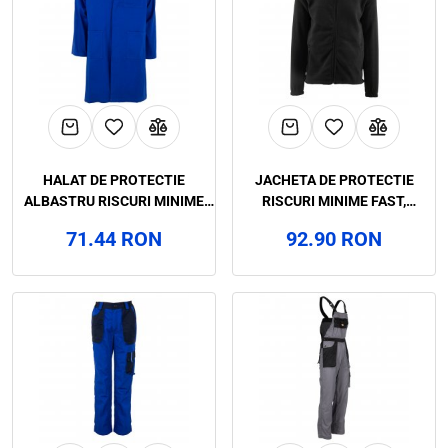
HALAT DE PROTECTIE
JACHETA DE PROTECTIE
ALBASTRU RISCURI MINIME
RISCURI MINIME FAST,
HARRY, RENANIA, ART.4B79
RENANIA, ART.62B6
71.44 RON
92.90 RON
(9092)