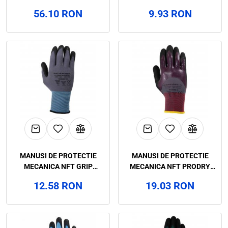
CATEGORIA I, RENANIA,
BLUE LITE CATEGORIA II,
56.10 RON
9.93 RON
ART.1C42 (1060)
RENANIA, ART.C965
MANUSI DE PROTECTIE
MANUSI DE PROTECTIE
MECANICA NFT GRIP
MECANICA NFT PRODRY
CATEGORIA II, RENANIA,
CATEGORIA II, RENANIA,
12.58 RON
19.03 RON
ART.C967 (1465)
ART.C968