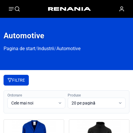
Automotive
Pagina de start
/
Industrii
/
Automotive
FILTRE
Ordonare
Produse