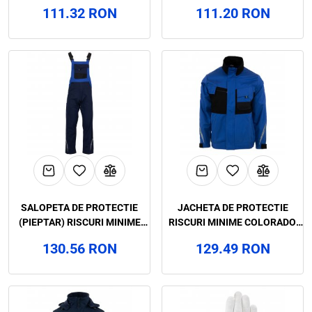
RENANIA, ART.55B2
COLORADO, RENANIA,
111.32 RON
111.20 RON
ART.35B8
SALOPETA DE PROTECTIE
JACHETA DE PROTECTIE
(PIEPTAR) RISCURI MINIME
RISCURI MINIME COLORADO,
COLORADO, RENANIA,
RENANIA, ART.35B6
130.56 RON
129.49 RON
ART.35B7