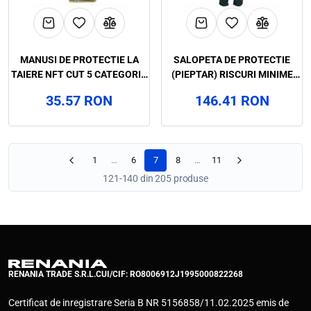
MANUSI DE PROTECTIE LA
SALOPETA DE PROTECTIE
TAIERE NFT CUT 5 CATEGORIA
(PIEPTAR) RISCURI MINIME
II, RENANIA, ART.C977
ANDURA, RENANIA, ART.2B21
35.57 RON
146.41 RON
(90551)
1
…
6
7
8
…
11
121-140 din 205 produse
RENANIA TRADE S.R.L.
CUI/CIF: RO8006912
J1995000822268
Certificat de inregistrare Seria B NR 5156858/11.02.2025 emis de