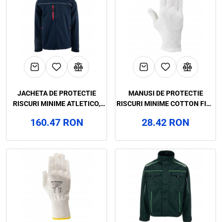
JACHETA DE PROTECTIE
MANUSI DE PROTECTIE
RISCURI MINIME ATLETICO,
RISCURI MINIME COTTON FINE
RENANIA, ART.35B5 (90617G)
CATEGORIA I, RENANIA,
160.47 RON
28.42 RON
ART.1C40 (1020)