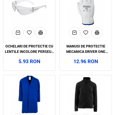
OCHELARI DE PROTECTIE CU
MANUSI DE PROTECTIE
LENTILE INCOLORE PERSEUS
MECANICA DRIVER ONE
CLEAR, RENANIA, ART.6D87
CATEGORIA II, RENANIA,
5.93 RON
12.96 RON
ART.1C75