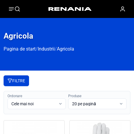
Agricola
Pagina de start
/
Industrii
/
Agricola
FILTRE
Ordonare
Produse