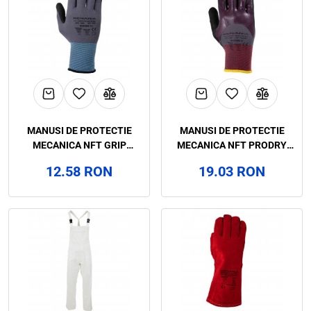
MANUSI DE PROTECTIE
MANUSI DE PROTECTIE
MECANICA NFT GRIP
MECANICA NFT PRODRY
CATEGORIA II, RENANIA,
CATEGORIA II, RENANIA,
12.58 RON
19.03 RON
ART.C967 (1465)
ART.C968