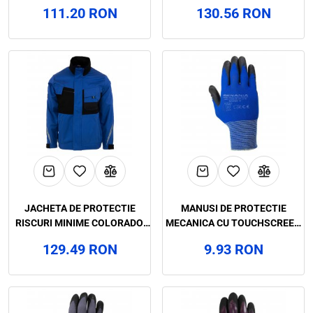
COLORADO, RENANIA,
COLORADO, RENANIA,
111.20 RON
130.56 RON
ART.35B8
ART.35B7
JACHETA DE PROTECTIE
MANUSI DE PROTECTIE
RISCURI MINIME COLORADO,
MECANICA CU TOUCHSCREEN
RENANIA, ART.35B6
BLUE LITE CATEGORIA II,
129.49 RON
9.93 RON
RENANIA, ART.C965