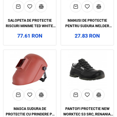
SALOPETA DE PROTECTIE
MANUSI DE PROTECTIE
RISCURI MINIME TED WHITE,
PENTRU SUDURA WELDER
ART.3B73
KEVLAR NEW CAT. II, RENANIA,
77.61 RON
27.83 RON
ART.1C16 (1801K NEW)
MASCA SUDURA DE
PANTOFI PROTECTIE NEW
PROTECTIE CU PRINDERE PE
WORKTEC S3 SRC, RENANIA,