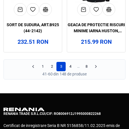
SORT DE SUDURA, ART.B925
GEACA DE PROTECTIE RISCURI
(44-2142)
MINIME IARNA HUSTON,
RENANIA, ART.3B31 (90738)
232.51 RON
215.99 RON
1
2
3
4
…
8
41-60 din 148 de produse
RENANIA TRADE S.R.L.
CUI/CIF: RO8006912
J1995000822268
Certificat de inregistrare Seria B NR 5156858/11.02.2025 emis de