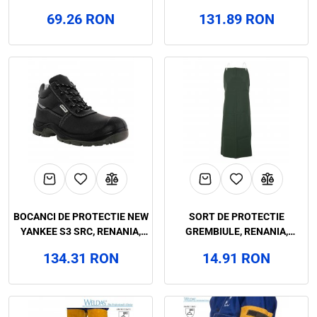
CAP EASYWELD, ART.5D39
ART.A015
69.26 RON
131.89 RON
(6009N)
BOCANCI DE PROTECTIE NEW
SORT DE PROTECTIE
YANKEE S3 SRC, RENANIA,
GREMBIULE, RENANIA,
ART.A017
ART.B744 (1302PVC-E)
134.31 RON
14.91 RON