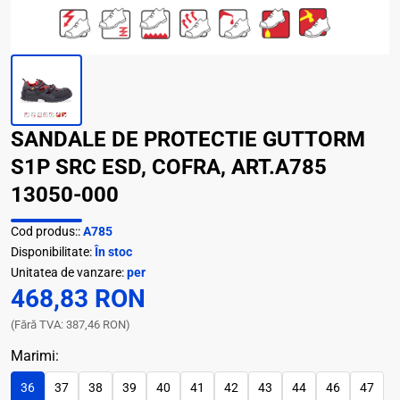
SANDALE DE PROTECTIE GUTTORM
S1P SRC ESD, COFRA, ART.A785
13050-000
Cod produs::
A785
Disponibilitate:
În stoc
Unitatea de vanzare:
per
468,83 RON
(Fără TVA: 387,46 RON)
Marimi:
36
37
38
39
40
41
42
43
44
46
47