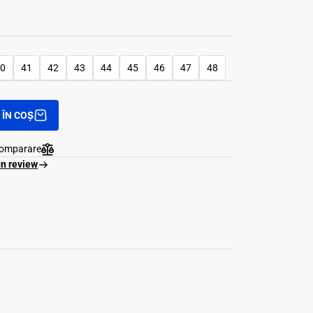
0
41
42
43
44
45
46
47
48
ÎN COȘ
comparare
un review