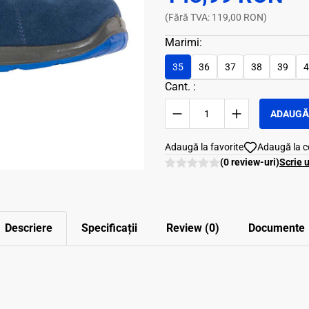
(Fără TVA: 119,00 RON)
Marimi:
35
36
37
38
39
4
Cant. :
ADAUGĂ 
Adaugă la favorite
Adaugă la 
(0 review-uri)
Scrie 
Descriere
Specificații
Review (0)
Documente