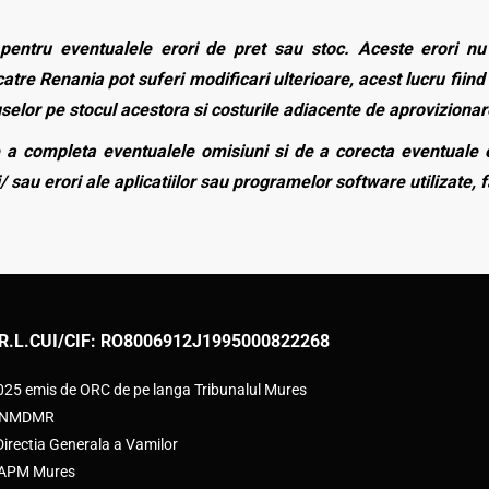
entru eventualele erori de pret sau stoc. Aceste erori nu o
atre Renania pot suferi modificari ulterioare, acest lucru fiind 
duselor pe stocul acestora si costurile adiacente de aprovizionar
a completa eventualele omisiuni si de a corecta eventuale e
/ sau erori ale aplicatiilor sau programelor software utilizate, 
R.L.
CUI/CIF: RO8006912
J1995000822268
2025 emis de ORC de pe langa Tribunalul Mures
e ANMDMR
rectia Generala a Vamilor
e APM Mures