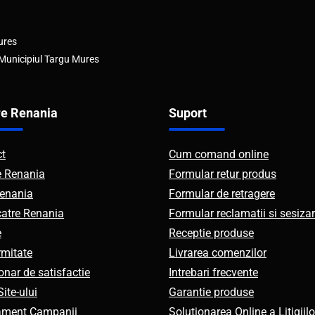
ures
 Municipiul Targu Mures
e Renania
Suport
ct
Cum comand online
e Renania
Formular retur produs
enania
Formular de retragere
catre Renania
Formular reclamatii si sesizar
e
Receptie produse
mitate
Livrarea comenzilor
onar de satisfactie
Intrebari frecvente
ite-ului
Garantie produse
ament Campanii
Solutionarea Online a Litigiilo