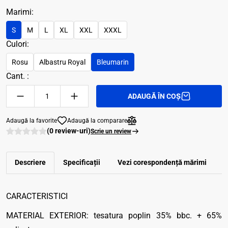
Marimi:
S
M
L
XL
XXL
XXXL
Culori:
Rosu
Albastru Royal
Bleumarin
Cant. :
ADAUGĂ ÎN COȘ
Adaugă la favorite
Adaugă la comparare
(0 review-uri)
Scrie un review
Descriere
Specificații
Vezi corespondenţă mărimi
R
CARACTERISTICI
MATERIAL EXTERIOR: tesatura poplin 35% bbc. + 65%