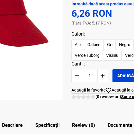
Întreabă dacă acest produs este 
6,26 RON
(Fără TVA: 5,17 RON)
Culori:
Alb
Galben
Gri
Negru
Verde Tuborg
Visiniu
Verd
Cant. :
ADAUGĂ 
Adaugă la favorite
Adaugă la 
(0 review-uri)
Scrie 
Descriere
Specificații
Review (0)
Documente