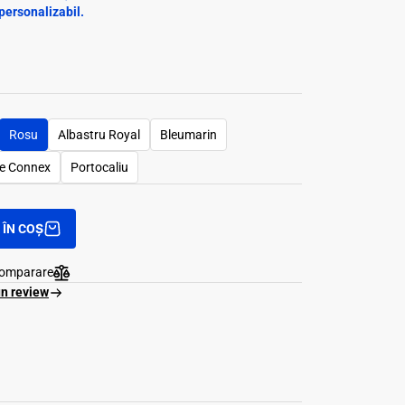
personalizabil.
Rosu
Albastru Royal
Bleumarin
e Connex
Portocaliu
ÎN COȘ
comparare
un review