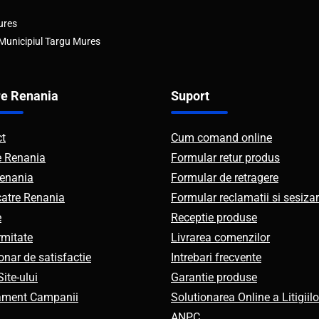
ures
 Municipiul Targu Mures
e Renania
Suport
ct
Cum comand online
e Renania
Formular retur produs
enania
Formular de retragere
catre Renania
Formular reclamatii si sesizar
e
Receptie produse
mitate
Livrarea comenzilor
onar de satisfactie
Intrebari frecvente
ite-ului
Garantie produse
ament Campanii
Solutionarea Online a Litigiilo
ANPC