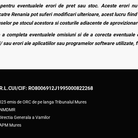
entru eventualele erori de pret sau stoc. Aceste erori nu o
atre Renania pot suferi modificari ulterioare, acest lucru fiind 
duselor pe stocul acestora si costurile adiacente de aprovizionar
a completa eventualele omisiuni si de a corecta eventuale e
/ sau erori ale aplicatiilor sau programelor software utilizate, 
R.L.
CUI/CIF: RO8006912
J1995000822268
2025 emis de ORC de pe langa Tribunalul Mures
e ANMDMR
rectia Generala a Vamilor
e APM Mures