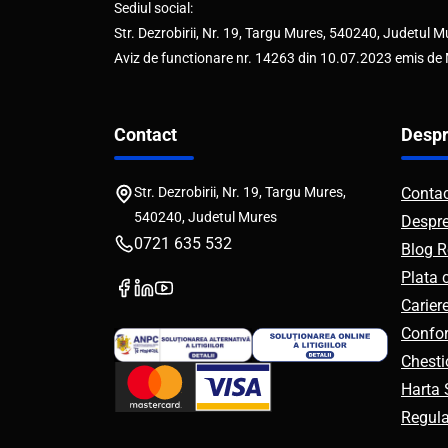
Sediul social:
Str. Dezrobirii, Nr. 19, Targu Mures, 540240, Judetul M
Aviz de functionare nr. 14263 din 10.07.2023 emis de
Contact
Despr
Str. Dezrobirii, Nr. 19, Targu Mures,
Conta
540240, Judetul Mures
Despr
0721 635 532
Blog R
Plata 
Carier
Confor
Chesti
Harta S
Regul