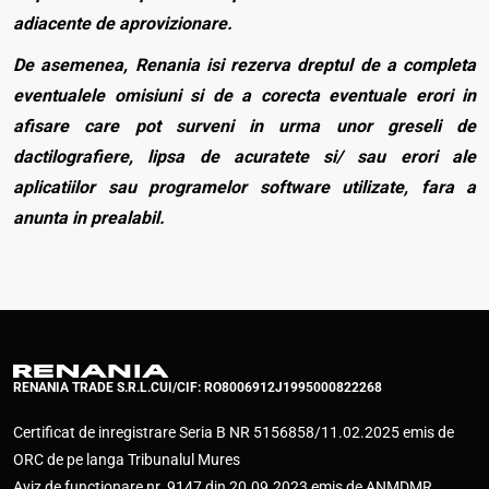
adiacente de aprovizionare.
De asemenea, Renania isi rezerva dreptul de a completa
eventualele omisiuni si de a corecta eventuale erori in
afisare care pot surveni in urma unor greseli de
dactilografiere, lipsa de acuratete si/ sau erori ale
aplicatiilor sau programelor software utilizate, fara a
anunta in prealabil.
RENANIA TRADE S.R.L.
CUI/CIF: RO8006912
J1995000822268
Certificat de inregistrare Seria B NR 5156858/11.02.2025 emis de
ORC de pe langa Tribunalul Mures
Aviz de functionare nr. 9147 din 20.09.2023 emis de ANMDMR