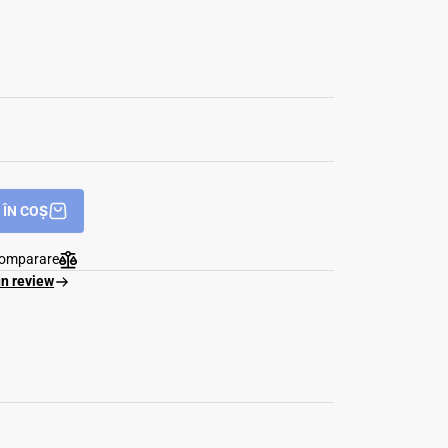
ÎN COȘ
comparare
un review