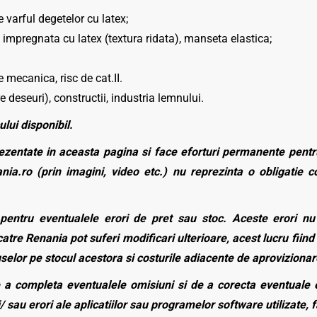
 varful degetelor cu latex;
impregnata cu latex (textura ridata), manseta elastica;
 mecanica, risc de cat.II.
re deseuri), constructii, industria lemnului.
ului disponibil.
zentate in aceasta pagina si face eforturi permanente pentru
nia.ro (prin imagini, video etc.) nu reprezinta o obligatie 
entru eventualele erori de pret sau stoc. Aceste erori nu o
atre Renania pot suferi modificari ulterioare, acest lucru fiind 
duselor pe stocul acestora si costurile adiacente de aprovizionar
a completa eventualele omisiuni si de a corecta eventuale e
/ sau erori ale aplicatiilor sau programelor software utilizate, 