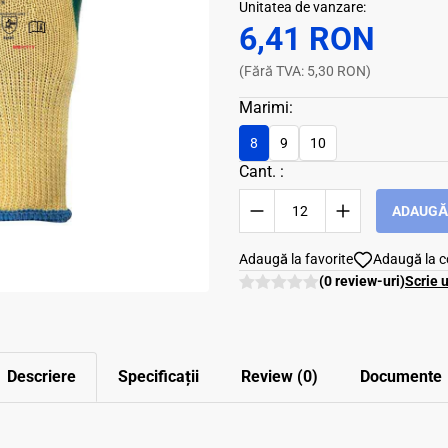
Unitatea de vanzare:
6,41 RON
(Fără TVA: 5,30 RON)
Marimi:
8
9
10
Cant. :
ADAUGĂ 
Adaugă la favorite
Adaugă la 
(0 review-uri)
Scrie 
Descriere
Specificații
Review (0)
Documente