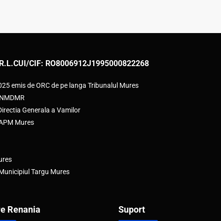
R.L.
CUI/CIF: RO8006912
J1995000822268
2025 emis de ORC de pe langa Tribunalul Mures
e ANMDMR
rectia Generala a Vamilor
e APM Mures
ures
 Municipiul Targu Mures
e Renania
Suport