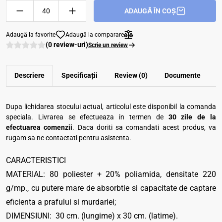
ADAUGĂ ÎN COȘ
Adaugă la favorite
Adaugă la comparare
(0 review-uri)
Scrie un review
Descriere
Specificații
Review (0)
Documente
Dupa lichidarea stocului actual, articolul este disponibil la comanda
speciala. Livrarea se efectueaza in termen de
30 zile de la
efectuarea comenzii
. Daca doriti sa comandati acest produs, va
rugam sa ne contactati pentru asistenta.
CARACTERISTICI
MATERIAL: 80 poliester + 20% poliamida, densitate 220
g/mp., cu putere mare de absorbtie si capacitate de captare
eficienta a prafului si murdariei;
DIMENSIUNI: 30 cm. (lungime) x 30 cm. (latime).