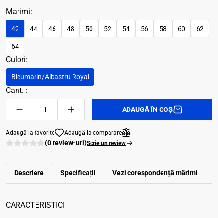
Marimi:
42
44
46
48
50
52
54
56
58
60
62
64
Culori:
Bleumarin/Albastru Royal
Cant. :
ADAUGĂ ÎN COȘ
Adaugă la favorite
Adaugă la comparare
(0 review-uri)
Scrie un review
Descriere
Specificații
Vezi corespondenţă mărimi
R
CARACTERISTICI