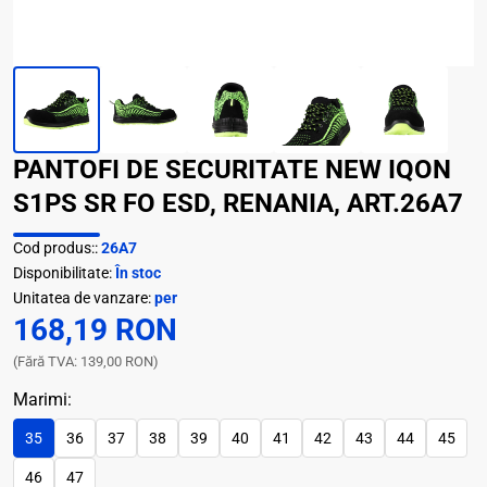
PANTOFI DE SECURITATE NEW IQON
S1PS SR FO ESD, RENANIA, ART.26A7
Cod produs::
26A7
Disponibilitate:
În stoc
Unitatea de vanzare:
per
168,19 RON
(Fără TVA: 139,00 RON)
Marimi:
35
36
37
38
39
40
41
42
43
44
45
46
47