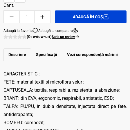
Cant. :
ADAUGĂ ÎN COȘ
Adaugă la favorite
Adaugă la comparare
(0 review-uri)
Scrie un review
Descriere
Specificații
Vezi corespondenţă mărimi
R
CARACTERISTICI:
FETE: material textil si microfibra velur ;
CAPTUSEALA: textila, respirabila, rezistenta la abraziune;
BRANT: din EVA, ergonomic, respirabil, antistatic, ESD;
TALPA: PU/PU, in dubla densitate, injectata direct pe fete,
antiderapanta;
BOMBEU: compozit;