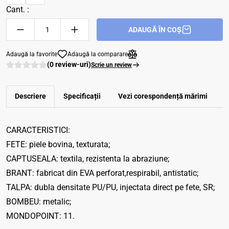
Cant. :
ADAUGĂ ÎN COȘ
Adaugă la favorite
Adaugă la comparare
(0 review-uri)
Scrie un review
Descriere
Specificații
Vezi corespondenţă mărimi
R
CARACTERISTICI:
FETE: piele bovina, texturata;
CAPTUSEALA: textila, rezistenta la abraziune;
BRANT: fabricat din EVA perforat,respirabil, antistatic;
TALPA: dubla densitate PU/PU, injectata direct pe fete, SR;
BOMBEU: metalic;
MONDOPOINT: 11.