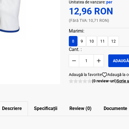
Unitatea de vanzare:
per
12,96 RON
(Fără TVA: 10,71 RON)
Marimi:
8
9
10
11
12
Cant. :
ADAUGĂ 
Adaugă la favorite
Adaugă la 
(0 review-uri)
Scrie 
Descriere
Specificații
Review (0)
Documente