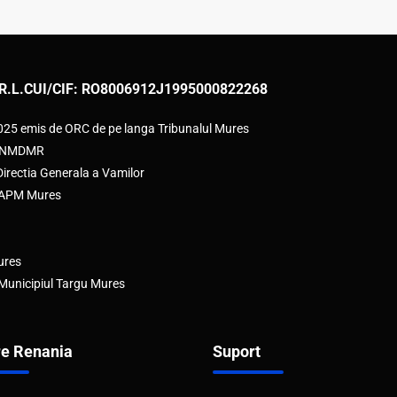
R.L.
CUI/CIF: RO8006912
J1995000822268
2025 emis de ORC de pe langa Tribunalul Mures
e ANMDMR
rectia Generala a Vamilor
e APM Mures
ures
 Municipiul Targu Mures
e Renania
Suport