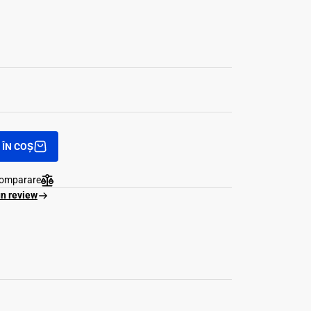
ÎN COȘ
comparare
un review