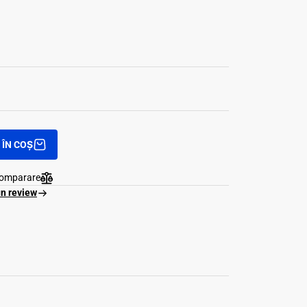
ÎN COȘ
comparare
un review