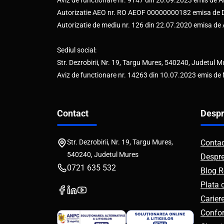
Aviz de functionare nr. 9147 din 20.09.2023 emis d
Autorizatie AEO nr. RO AEOF 00000000182 emisa de Di
Autorizatie de mediu nr. 126 din 22.07.2020 emisa d
Sediul social:
Str. Dezrobirii, Nr. 19, Targu Mures, 540240, Judetul M
Aviz de functionare nr. 14263 din 10.07.2023 emis de
Contact
Despr
Str. Dezrobirii, Nr. 19, Targu Mures,
Conta
540240, Judetul Mures
Despr
0721 635 532
Blog R
Plata 
Carier
Confor