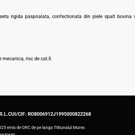
rigida paspoalata, confectionata din piele spalt bovina velu
 mecanica, risc de cat.II.
R.L.
CUI/CIF: RO8006912
J1995000822268
2025 emis de ORC de pe langa Tribunalul Mures