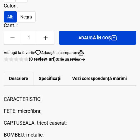
Culori:
Alb
Negru
Cant. :
ADAUGĂ ÎN COȘ
Adaugă la favorite
Adaugă la comparare
(0 review-uri)
Scrie un review
Descriere
Specificații
Vezi corespondenţă mărimi
R
CARACTERISTICI
FETE: microfibra;
CAPTUSEALA: tricot caserat;
BOMBEU: metalic;