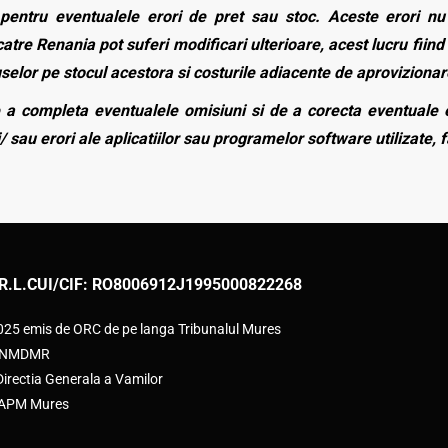
entru eventualele erori de pret sau stoc. Aceste erori nu o
atre Renania pot suferi modificari ulterioare, acest lucru fiind 
duselor pe stocul acestora si costurile adiacente de aprovizionar
a completa eventualele omisiuni si de a corecta eventuale e
/ sau erori ale aplicatiilor sau programelor software utilizate, 
R.L.
CUI/CIF: RO8006912
J1995000822268
2025 emis de ORC de pe langa Tribunalul Mures
e ANMDMR
rectia Generala a Vamilor
e APM Mures