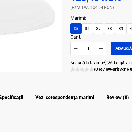
(Fără TVA: 104,54 RON)
Marimi:
35
36
37
38
39
4
Cant. :
ADAUGĂ 
Adaugă la favorite
Adaugă la 
(0 review-uri)
Scrie 
Specificații
Vezi corespondenţă mărimi
Review (0)