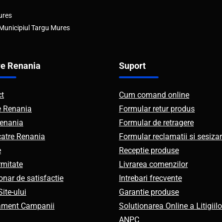
ures
 Municipiul Targu Mures
e Renania
Suport
ct
Cum comand online
e Renania
Formular retur produs
enania
Formular de retragere
catre Renania
Formular reclamatii si sesizar
e
Receptie produse
mitate
Livrarea comenzilor
onar de satisfactie
Intrebari frecvente
ite-ului
Garantie produse
ament Campanii
Solutionarea Online a Litigiilo
ANPC