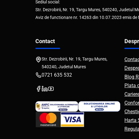
Sediul social:
Str. Dezrobirii, Nr. 19, Targu Mures, 540240, Judetul M
Aviz de functionare nr. 14263 din 10.07.2023 emis de
Contact
Despr
Str. Dezrobirii, Nr. 19, Targu Mures,
Conta
540240, Judetul Mures
Despr
0721 635 532
Blog R
Plata 
Carier
Confor
Chesti
Harta S
Regul