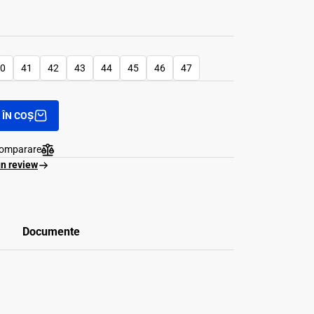
0
41
42
43
44
45
46
47
ÎN COȘ
comparare
un review
Documente