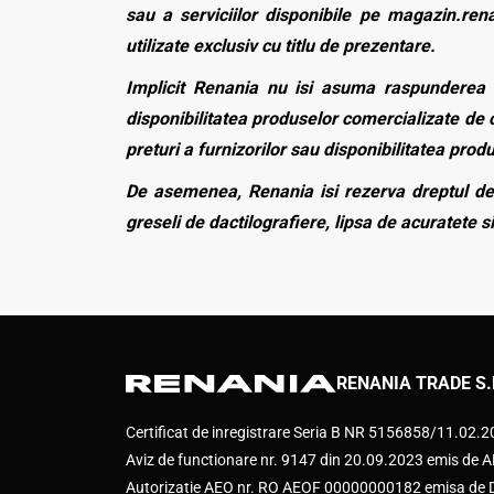
sau a serviciilor disponibile pe magazin.rena
utilizate exclusiv cu titlu de prezentare.
Implicit Renania nu isi asuma raspunderea p
disponibilitatea produselor comercializate de c
preturi a furnizorilor sau disponibilitatea pro
De asemenea, Renania isi rezerva dreptul de 
greseli de dactilografiere, lipsa de acuratete si
RENANIA TRADE S.
Certificat de inregistrare Seria B NR 5156858/11.02.
Aviz de functionare nr. 9147 din 20.09.2023 emis d
Autorizatie AEO nr. RO AEOF 00000000182 emisa de Di