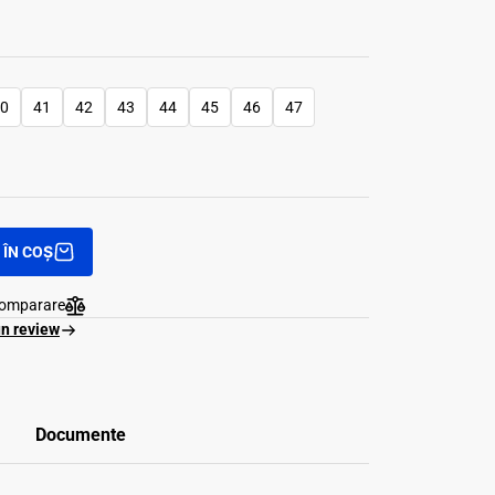
0
41
42
43
44
45
46
47
ÎN COȘ
comparare
un review
Documente