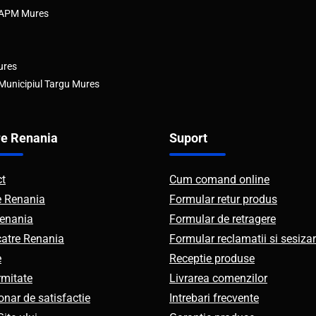
e APM Mures
ures
 Municipiul Targu Mures
e Renania
Suport
ct
Cum comand online
e Renania
Formular retur produs
enania
Formular de retragere
catre Renania
Formular reclamatii si sesizar
e
Receptie produse
mitate
Livrarea comenzilor
onar de satisfactie
Intrebari frecvente