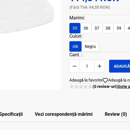
(Fără TVA: 94,50 RON)
Marimi:
35
36
37
38
39
4
Culori:
Alb
Negru
Cant. :
ADAUGĂ 
Adaugă la favorite
Adaugă la 
(0 review-uri)
Scrie 
Specificații
Vezi corespondenţă mărimi
Review (0)