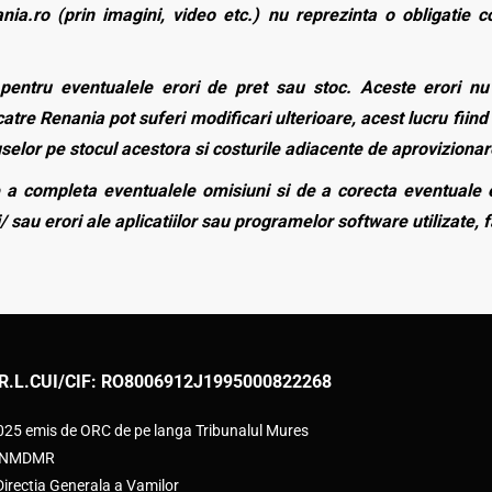
nia.ro (prin imagini, video etc.) nu reprezinta o obligatie 
entru eventualele erori de pret sau stoc. Aceste erori nu o
atre Renania pot suferi modificari ulterioare, acest lucru fiind 
duselor pe stocul acestora si costurile adiacente de aprovizionar
a completa eventualele omisiuni si de a corecta eventuale e
/ sau erori ale aplicatiilor sau programelor software utilizate, 
R.L.
CUI/CIF: RO8006912
J1995000822268
2025 emis de ORC de pe langa Tribunalul Mures
e ANMDMR
rectia Generala a Vamilor