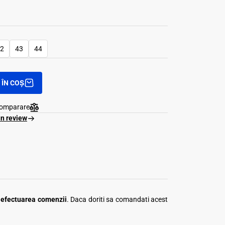
2
43
44
ÎN COȘ
comparare
un review
a efectuarea comenzii
. Daca doriti sa comandati acest