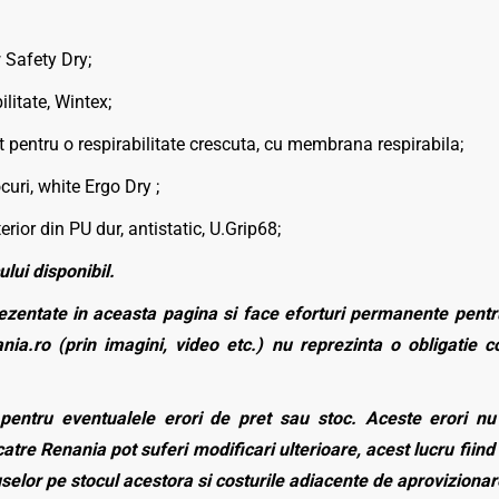
 Safety Dry;
litate, Wintex;
entru o respirabilitate crescuta, cu membrana respirabila;
uri, white Ergo Dry ;
rior din PU dur, antistatic, U.Grip68;
ului disponibil.
zentate in aceasta pagina si face eforturi permanente pentru
nia.ro (prin imagini, video etc.) nu reprezinta o obligatie 
entru eventualele erori de pret sau stoc. Aceste erori nu o
atre Renania pot suferi modificari ulterioare, acest lucru fiind 
duselor pe stocul acestora si costurile adiacente de aprovizionar