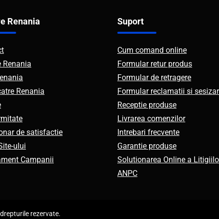
e Renania
Suport
ct
Cum comand online
e Renania
Formular retur produs
enania
Formular de retragere
catre Renania
Formular reclamatii si sesizar
e
Receptie produse
mitate
Livrarea comenzilor
onar de satisfactie
Intrebari frecvente
ite-ului
Garantie produse
ament Campanii
Solutionarea Online a Litigiilo
ANPC
repturile rezervate.