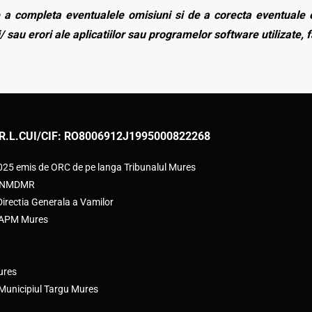
a completa eventualele omisiuni si de a corecta eventuale e
/ sau erori ale aplicatiilor sau programelor software utilizate, 
R.L.
CUI/CIF: RO8006912
J1995000822268
2025 emis de ORC de pe langa Tribunalul Mures
e ANMDMR
rectia Generala a Vamilor
e APM Mures
ures
 Municipiul Targu Mures