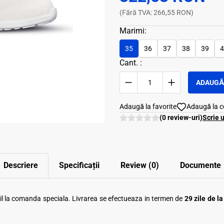
(Fără TVA: 266,55 RON)
Marimi:
35
36
37
38
39
4
Cant. :
ADAUGĂ 
Adaugă la favorite
Adaugă la 
(0 review-uri)
Scrie 
Descriere
Specificații
Review (0)
Documente
ibil la comanda speciala. Livrarea se efectueaza in termen de
29 zile de l