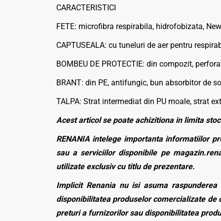
CARACTERISTICI
FETE: microfibra respirabila, hidrofobizata, New
CAPTUSEALA: cu tuneluri de aer pentru respirabi
BOMBEU DE PROTECTIE: din compozit, perforat p
BRANT: din PE, antifungic, bun absorbitor de soc
TALPA: Strat intermediat din PU moale, strat exte
Acest articol se poate achizitiona in limita stoc
RENANIA intelege importanta informatiilor pre
sau a serviciilor disponibile pe magazin.rena
utilizate exclusiv cu titlu de prezentare.
Implicit Renania nu isi asuma raspunderea p
disponibilitatea produselor comercializate de c
preturi a furnizorilor sau disponibilitatea pro