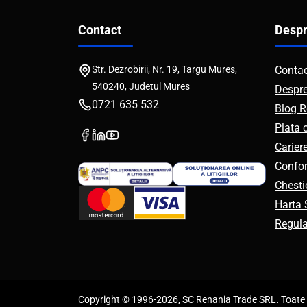
Contact
Despr
Str. Dezrobirii, Nr. 19, Targu Mures,
Conta
540240, Judetul Mures
Despr
0721 635 532
Blog R
Plata 
Carier
Confor
Chesti
Harta S
Regul
Copyright © 1996-2026, SC Renania Trade SRL. Toate d