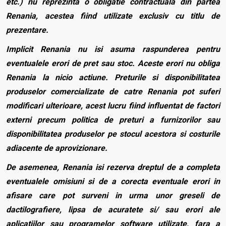
etc.) nu reprezinta o obligatie contractuala din partea
Renania, acestea fiind utilizate exclusiv cu titlu de
prezentare.
Implicit Renania nu isi asuma raspunderea pentru
eventualele erori de pret sau stoc. Aceste erori nu obliga
Renania la nicio actiune. Preturile si disponibilitatea
produselor comercializate de catre Renania pot suferi
modificari ulterioare, acest lucru fiind influentat de factori
externi precum politica de preturi a furnizorilor sau
disponibilitatea produselor pe stocul acestora si costurile
adiacente de aprovizionare.
De asemenea, Renania isi rezerva dreptul de a completa
eventualele omisiuni si de a corecta eventuale erori in
afisare care pot surveni in urma unor greseli de
dactilografiere, lipsa de acuratete si/ sau erori ale
aplicatiilor sau programelor software utilizate, fara a