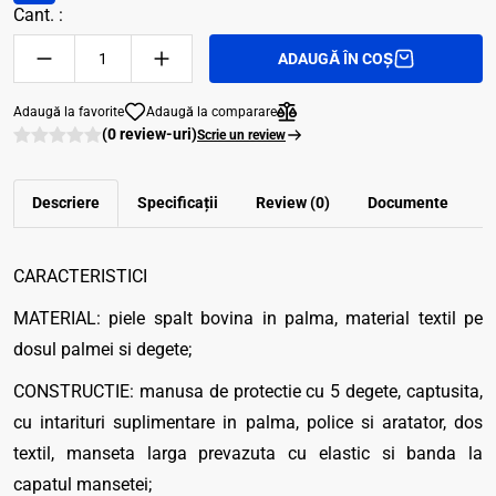
Cant. :
ADAUGĂ ÎN COȘ
Adaugă la favorite
Adaugă la comparare
(0 review-uri)
Scrie un review
Descriere
Specificații
Review (0)
Documente
CARACTERISTICI
MATERIAL: piele spalt bovina in palma, material textil pe
dosul palmei si degete;
CONSTRUCTIE: manusa de protectie cu 5 degete, captusita,
cu intarituri suplimentare in palma, police si aratator, dos
textil, manseta larga prevazuta cu elastic si banda la
capatul mansetei;