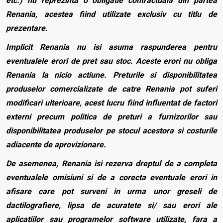
etc.) nu reprezinta o obligatie contractuala din partea
Renania, acestea fiind utilizate exclusiv cu titlu de
prezentare.
Implicit Renania nu isi asuma raspunderea pentru
eventualele erori de pret sau stoc. Aceste erori nu obliga
Renania la nicio actiune. Preturile si disponibilitatea
produselor comercializate de catre Renania pot suferi
modificari ulterioare, acest lucru fiind influentat de factori
externi precum politica de preturi a furnizorilor sau
disponibilitatea produselor pe stocul acestora si costurile
adiacente de aprovizionare.
De asemenea, Renania isi rezerva dreptul de a completa
eventualele omisiuni si de a corecta eventuale erori in
afisare care pot surveni in urma unor greseli de
dactilografiere, lipsa de acuratete si/ sau erori ale
aplicatiilor sau programelor software utilizate, fara a