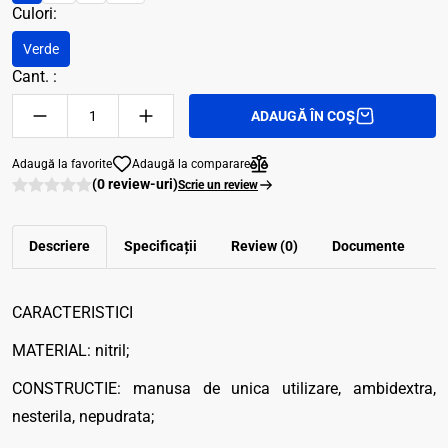
Culori:
Verde
Cant. :
ADAUGĂ ÎN COȘ
Adaugă la favorite
Adaugă la comparare
(0 review-uri)
Scrie un review
Descriere
Specificații
Review (0)
Documente
CARACTERISTICI
MATERIAL: nitril;
CONSTRUCTIE: manusa de unica utilizare, ambidextra,
nesterila, nepudrata;