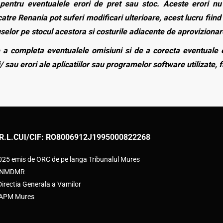
entru eventualele erori de pret sau stoc. Aceste erori nu o
atre Renania pot suferi modificari ulterioare, acest lucru fiind 
duselor pe stocul acestora si costurile adiacente de aprovizionar
a completa eventualele omisiuni si de a corecta eventuale e
/ sau erori ale aplicatiilor sau programelor software utilizate, 
R.L.
CUI/CIF: RO8006912
J1995000822268
2025 emis de ORC de pe langa Tribunalul Mures
e ANMDMR
rectia Generala a Vamilor
e APM Mures