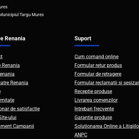
ures
 Municipiul Targu Mures
e Renania
Suport
ct
Cum comand online
e Renania
Formular retur produs
enania
Formular de retragere
catre Renania
Formular reclamatii si sesizar
e
Receptie produse
mitate
Livrarea comenzilor
onar de satisfactie
Intrebari frecvente
ite-ului
Garantie produse
ament Campanii
Solutionarea Online a Litigiilo
ANPC