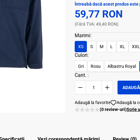
Întreabă dacă acest produs este 
59,77 RON
(Fără TVA: 49,40 RON)
Marimi:
XS
S
M
L
XL
XXL
Culori:
Gri
Rosu
Albastru Royal
Cant. :
ADAUGĂ 
Adaugă la favorite
Adaugă la 
(0 review-uri)
Scrie 
Specificații
Vezi corespondenţă mărimi
Review (0)