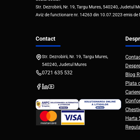
Str. Dezrobirii, Nr. 19, Targu Mures, 540240, Judetul M
Aviz de functionare nr. 14263 din 10.07.2023 emis de
Contact
Despr
Str. Dezrobirii, Nr. 19, Targu Mures,
Conta
540240, Judetul Mures
Despr
0721 635 532
Blog R
Plata 
Carier
Confor
Chesti
Harta S
Regul