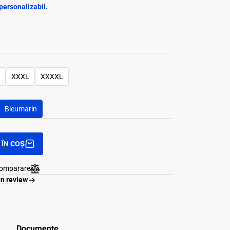
personalizabil.
XXXL
XXXXL
Bleumarin
ÎN COȘ
comparare
un review
Documente