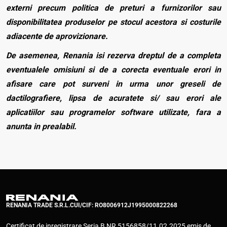
externi precum politica de preturi a furnizorilor sau
disponibilitatea produselor pe stocul acestora si costurile
adiacente de aprovizionare.
De asemenea, Renania isi rezerva dreptul de a completa
eventualele omisiuni si de a corecta eventuale erori in
afisare care pot surveni in urma unor greseli de
dactilografiere, lipsa de acuratete si/ sau erori ale
aplicatiilor sau programelor software utilizate, fara a
anunta in prealabil.
RENANIA TRADE S.R.L.
CUI/CIF: RO8006912
J1995000822268
Certificat de inregistrare Seria B NR 5156858/11.02.2025 emis de