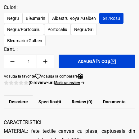
Culori:
Negru
Bleumarin
Albastru Royal/Galben
Gri/Rosu
Negru/Portocaliu
Portocaliu
Negru/Gri
Bleumarin/Galben
Cant. :
ADAUGĂ ÎN COȘ
Adaugă la favorite
Adaugă la comparare
(0 review-uri)
Scrie un review
Descriere
Specificații
Review (0)
Documente
CARACTERISTICI
MATERIAL: fete textile canvas cu plasa, captuseala din