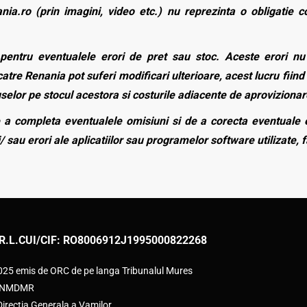
nia.ro (prin imagini, video etc.) nu reprezinta o obligatie 
entru eventualele erori de pret sau stoc. Aceste erori nu o
atre Renania pot suferi modificari ulterioare, acest lucru fiind 
duselor pe stocul acestora si costurile adiacente de aprovizionar
a completa eventualele omisiuni si de a corecta eventuale e
/ sau erori ale aplicatiilor sau programelor software utilizate, 
R.L.
CUI/CIF: RO8006912
J1995000822268
2025 emis de ORC de pe langa Tribunalul Mures
e ANMDMR
rectia Generala a Vamilor