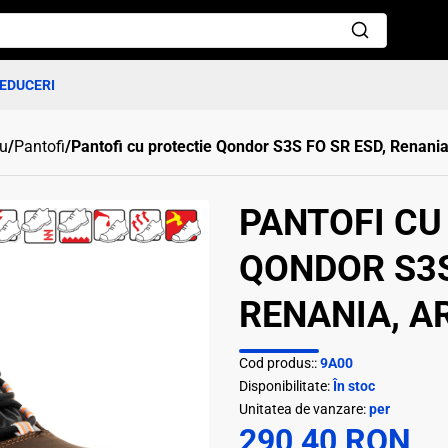
EDUCERI
ru
/
Pantofi
/
Pantofi cu protectie Qondor S3S FO SR ESD, Renania
PANTOFI CU
QONDOR S3S
RENANIA, A
Cod produs::
9A00
Disponibilitate:
În stoc
Unitatea de vanzare:
per
290,40 RON