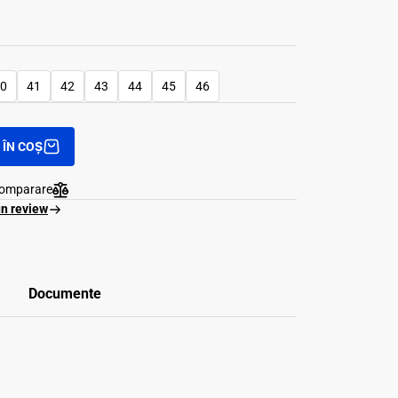
0
41
42
43
44
45
46
ÎN COȘ
comparare
un review
Documente