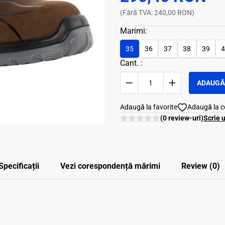
(Fără TVA: 240,00 RON)
Marimi:
35
36
37
38
39
4
Cant. :
ADAUGĂ 
Adaugă la favorite
Adaugă la 
(0 review-uri)
Scrie 
Specificații
Vezi corespondenţă mărimi
Review (0)