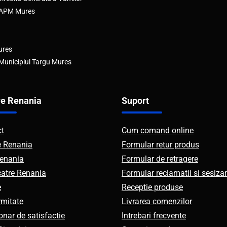
e APM Mures
ures
 Municipiul Targu Mures
e Renania
Suport
ct
Cum comand online
e Renania
Formular retur produs
enania
Formular de retragere
catre Renania
Formular reclamatii si sesizar
e
Receptie produse
mitate
Livrarea comenzilor
onar de satisfactie
Intrebari frecvente