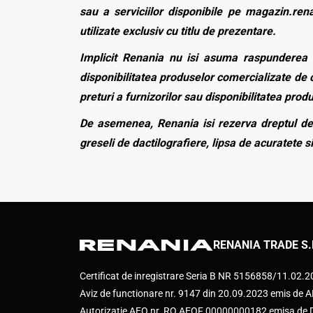
sau a serviciilor disponibile pe magazin.rena
utilizate exclusiv cu titlu de prezentare.
Implicit Renania nu isi asuma raspunderea p
disponibilitatea produselor comercializate de c
preturi a furnizorilor sau disponibilitatea pro
De asemenea, Renania isi rezerva dreptul de 
greseli de dactilografiere, lipsa de acuratete si
RENANIA TRADE S.
Certificat de inregistrare Seria B NR 5156858/11.02.
Aviz de functionare nr. 9147 din 20.09.2023 emis d
Autorizatie AEO nr. RO AEOF 00000000182 emisa de Di