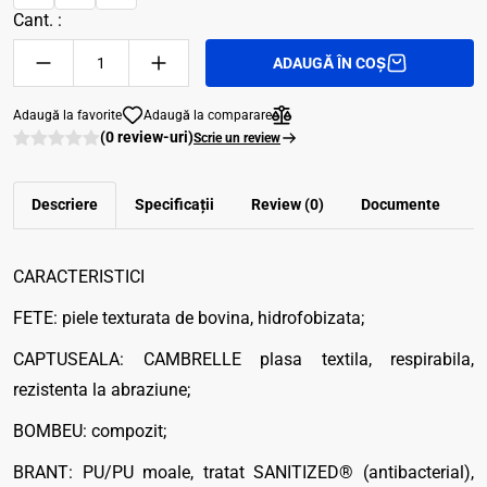
Cant. :
ADAUGĂ ÎN COȘ
Adaugă la favorite
Adaugă la comparare
(0 review-uri)
Scrie un review
Descriere
Specificații
Review (0)
Documente
CARACTERISTICI
FETE: piele texturata de bovina, hidrofobizata;
CAPTUSEALA: CAMBRELLE plasa textila, respirabila,
rezistenta la abraziune;
BOMBEU: compozit;
BRANT: PU/PU moale, tratat SANITIZED® (antibacterial),