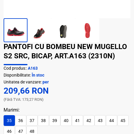
PANTOFI CU BOMBEU NEW MUGELLO
S2 SRC, BICAP, ART.A163 (2310N)
Cod produs::
A163
Disponibilitate:
În stoc
Unitatea de vanzare:
per
209,66 RON
(Fără TVA: 173,27 RON)
Marimi:
35
36
37
38
39
40
41
42
43
44
45
46
47
48