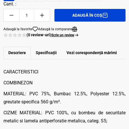
Cant. :
ADAUGĂ ÎN COȘ
Adaugă la favorite
Adaugă la comparare
(0 review-uri)
Scrie un review
Descriere
Specificații
Vezi corespondenţă mărimi
R
CARACTERISTICI
COMBINEZON
MATERIAL: PVC 75%, Bumbac 12.5%, Polyester 12.5%,
greutate specifica 560 g/m².
CIZME MATERIAL: PVC 100%, cu bombeu de securitate
metalic si lamela antiperforatie metalica, categ. S5;