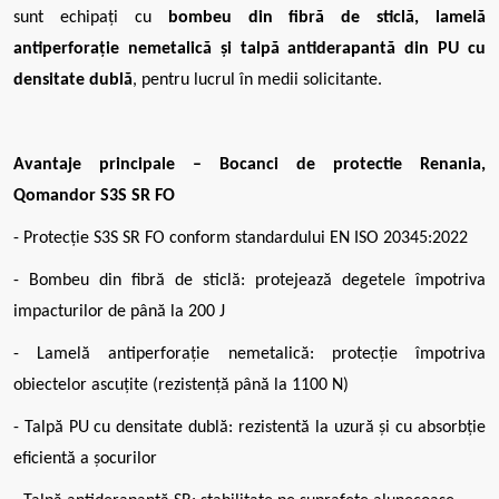
sunt echipați cu
bombeu din fibră de sticlă, lamelă
antiperforație nemetalică și talpă antiderapantă din PU cu
densitate dublă
, pentru lucrul în medii solicitante.
Avantaje principale – Bocanci de protectie Renania,
Qomandor S3S SR FO
- Protecție S3S SR FO conform standardului EN ISO 20345:2022
- Bombeu din fibră de sticlă: protejează degetele împotriva
impacturilor de până la 200 J
- Lamelă antiperforație nemetalică: protecție împotriva
obiectelor ascuțite (rezistență până la 1100 N)
- Talpă PU cu densitate dublă: rezistentă la uzură și cu absorbție
eficientă a șocurilor