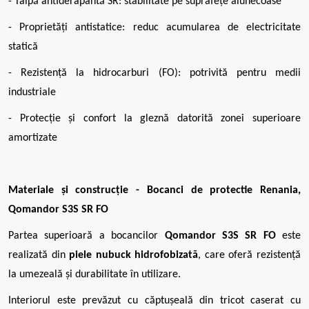
- Talpă antiderapantă SR: stabilitate pe suprafețe alunecoase
- Proprietăți antistatice: reduc acumularea de electricitate
statică
- Rezistență la hidrocarburi (FO): potrivită pentru medii
industriale
- Protecție și confort la gleznă datorită zonei superioare
amortizate
Materiale și construcție - Bocanci de protectie Renania,
Qomandor S3S SR FO
Partea superioară a bocancilor
Qomandor S3S SR FO
este
realizată din
piele nubuck hidrofobizată
, care oferă rezistență
la umezeală și durabilitate în utilizare.
Interiorul este prevăzut cu căptușeală din tricot caserat cu