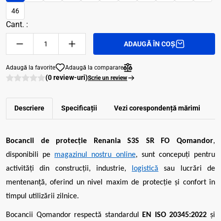
46
Cant. :
ADAUGĂ ÎN COȘ
Adaugă la favorite
Adaugă la comparare
(0 review-uri)
Scrie un review
Descriere
Specificații
Vezi corespondenţă mărimi
R
Bocancii de protecție Renania S3S SR FO Qomandor
,
disponibili pe
magazinul nostru online
, sunt concepuți pentru
activități din construcții, industrie,
logistică
sau lucrări de
mentenanță, oferind un nivel maxim de protecție și confort în
timpul utilizării zilnice.
Bocancii Qomandor respectă standardul
EN ISO 20345:2022
și