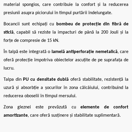
material spongios, care contribuie la confort și la reducerea
presiunii asupra piciorului în timpul purtării îndelungate.
Bocancii sunt echipați cu
bombeu de protecție din fibră de
sticlă
, capabil să reziste la impacturi de până la 200 Jouli și la
forțe de compresie de 15 kN.
În talpă este integrată o
lamelă antiperforație nemetalică
, care
oferă protecție împotriva obiectelor ascuțite de pe suprafața de
lucru.
Talpa din
PU cu densitate dublă
oferă stabilitate, rezistență la
uzură și absorbție a șocurilor în zona călcâiului, contribuind la
reducerea oboselii în timpul mersului.
Zona gleznei este prevăzută cu
elemente de confort
amortizante
, care oferă susținere și stabilitate suplimentară.