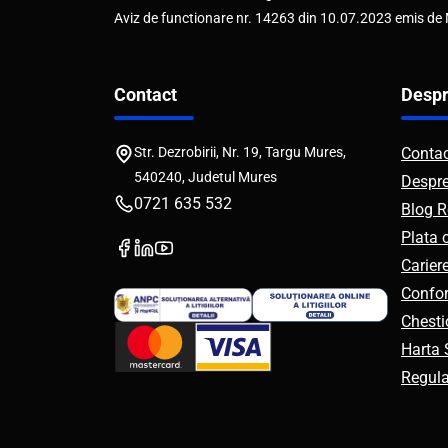
Aviz de functionare nr. 14263 din 10.07.2023 emis de
Contact
Despr
Str. Dezrobirii, Nr. 19, Targu Mures,
Conta
540240, Judetul Mures
Despr
0721 635 532
Blog R
Plata 
Carier
Confor
Chesti
Harta S
Regul