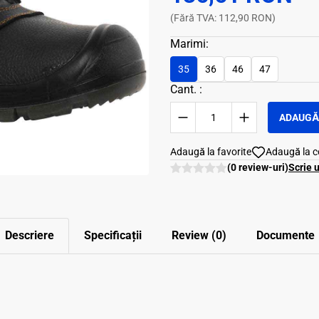
(Fără TVA: 112,90 RON)
Marimi:
35
36
46
47
Cant. :
ADAUGĂ 
Adaugă la favorite
Adaugă la 
(0 review-uri)
Scrie 
Descriere
Specificații
Review (0)
Documente