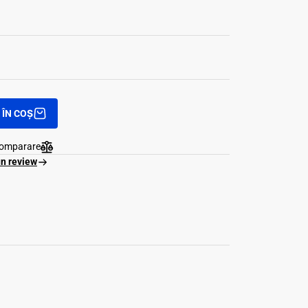
ÎN COȘ
comparare
un review