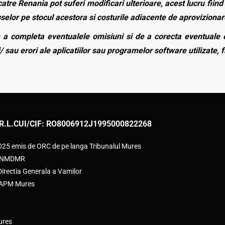
atre Renania pot suferi modificari ulterioare, acest lucru fiind 
duselor pe stocul acestora si costurile adiacente de aprovizionar
a completa eventualele omisiuni si de a corecta eventuale e
/ sau erori ale aplicatiilor sau programelor software utilizate, 
R.L.
CUI/CIF: RO8006912
J1995000822268
2025 emis de ORC de pe langa Tribunalul Mures
e ANMDMR
rectia Generala a Vamilor
e APM Mures
ures