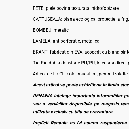
FETE: piele bovina texturata, hidrofobizate;
CAPTUSEALA: blana ecologica, protectie la frig, c
BOMBEU: metalic;
LAMELA: antiperforatie, metalica;
BRANT: fabricat din EVA, acoperit cu blana sinte
TALPA: dubla densitate PU/PU, injectata direct pe
Articol de tip CI - cold insulation, pentru izolat
Acest articol se poate achizitiona in limita stoc
RENANIA intelege importanta informatiilor pre
sau a serviciilor disponibile pe magazin.rena
utilizate exclusiv cu titlu de prezentare.
Implicit Renania nu isi asuma raspunderea p