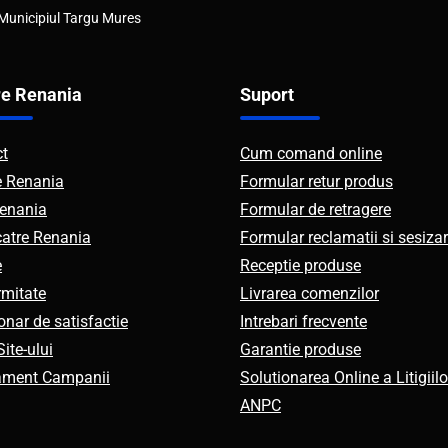
 Municipiul Targu Mures
e Renania
Suport
ct
Cum comand online
e Renania
Formular retur produs
enania
Formular de retragere
catre Renania
Formular reclamatii si sesizar
e
Receptie produse
mitate
Livrarea comenzilor
onar de satisfactie
Intrebari frecvente
ite-ului
Garantie produse
ament Campanii
Solutionarea Online a Litigiilo
ANPC