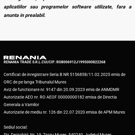
aplicatiilor sau programelor software utilizate, fara a
anunta in prealabil.
RENANIA TRADE S.R.L.
CUI/CIF: RO8006912
J1995000822268
Certificat de inregistrare Seria B NR 5156858/11.02.2025 emis de
ORC de pe langa Tribunalul Mures
Aviz de functionare nr. 9147 din 20.09.2023 emis de ANMDMR
Autorizatie AEO nr. RO AEOF 00000000182 emisa de Directia
Generala a Vamilor
Autorizatie de mediu nr. 126 din 22.07.2020 emisa de APM Mures
Sediul social:
Str. Dezrobirii, Nr. 19, Targu Mures, 540240, Judetul Mures