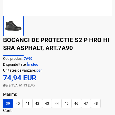
BOCANCI DE PROTECTIE S2 P HRO HI
SRA ASPHALT, ART.7A90
Cod produs::
7A90
Disponibilitate:
În stoc
Unitatea de vanzare:
per
74,94 EUR
(Fără TVA: 61,93 EUR)
Marimi:
39
40
41
42
43
44
45
46
47
48
Cant. :