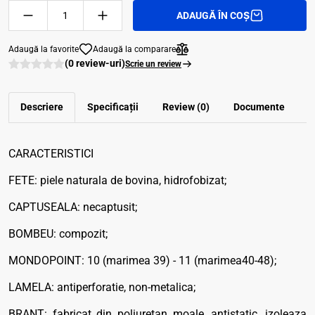
ADAUGĂ ÎN COȘ
Adaugă la favorite
Adaugă la comparare
(0 review-uri)
Scrie un review
Descriere
Specificații
Review (0)
Documente
CARACTERISTICI
FETE: piele naturala de bovina, hidrofobizat;
CAPTUSEALA: necaptusit;
BOMBEU: compozit;
MONDOPOINT: 10 (marimea 39) - 11 (marimea40-48);
LAMELA: antiperforatie, non-metalica;
BRANT: fabricat din poliuretan moale, antistatic, izoleaza