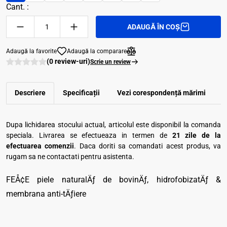
Cant. :
ADAUGĂ ÎN COȘ
Adaugă la favorite
Adaugă la comparare
(0 review-uri)
Scrie un review
Descriere
Specificații
Vezi corespondenţă mărimi
R
Dupa lichidarea stocului actual, articolul este disponibil la comanda
speciala. Livrarea se efectueaza in termen de
21 zile de la
efectuarea comenzii
. Daca doriti sa comandati acest produs, va
rugam sa ne contactati pentru asistenta.
FEÅ¢E piele naturalÄƒ de bovinÄƒ, hidrofobizatÄƒ &
membrana anti-tÄƒiere