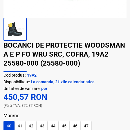
BOCANCI DE PROTECTIE WOODSMAN
A E P FO WRU SRC, COFRA, 19A2
25580-000 (25580-000)
Cod produs::
19A2
Disponibilitate:
La comanda, 21 zile calendaristice
Unitatea de vanzare:
per
450,57 RON
(Fără TVA: 372,37 RON)
Marimi:
40
41
42
43
44
45
46
47