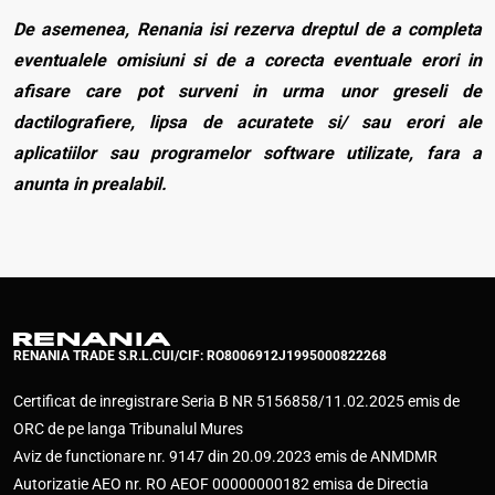
De asemenea, Renania isi rezerva dreptul de a completa
eventualele omisiuni si de a corecta eventuale erori in
afisare care pot surveni in urma unor greseli de
dactilografiere, lipsa de acuratete si/ sau erori ale
aplicatiilor sau programelor software utilizate, fara a
anunta in prealabil.
RENANIA TRADE S.R.L.
CUI/CIF: RO8006912
J1995000822268
Certificat de inregistrare Seria B NR 5156858/11.02.2025 emis de
ORC de pe langa Tribunalul Mures
Aviz de functionare nr. 9147 din 20.09.2023 emis de ANMDMR
Autorizatie AEO nr. RO AEOF 00000000182 emisa de Directia