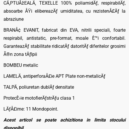
CÄ‚PTUÅžEALÄ‚ TEXELLE 100% poliamidÄƒ, respirabilÄƒ,
absoarbe ÅŸi elibereazÄƒ umiditatea, cu rezistenÅ£Äƒ la
abraziune
BRANÅ¢ EVANIT, fabricat din EVA, nitrili speciali, foarte
respirabil, antistatic, pre-format, moale È™i confortabil.
GaranteazÄƒ stabilitate ridicatÄƒ datoritÄƒ diferitelor grosimi
Ã®n zona tÄƒlpii
BOMBEU metalic
LAMELÄ‚ antiperforaÅ£ie APT Plate non-metalicÄƒ
TALPÄ‚ poliuretan dublÄƒ densitate
ProtecÈ›ie motofierÄƒstrÄƒu clasa 1
LÄƒÅ£ime: 11 Mondopoint.
Acest articol se poate achizitiona in limita stocului
disponibil.