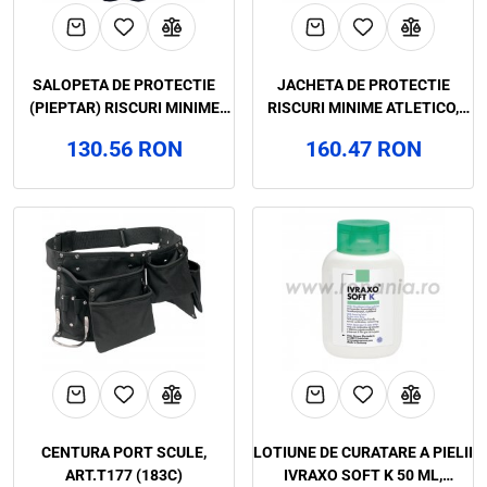
SALOPETA DE PROTECTIE
JACHETA DE PROTECTIE
(PIEPTAR) RISCURI MINIME
RISCURI MINIME ATLETICO,
COLORADO, RENANIA,
RENANIA, ART.35B5 (90617G)
130.56 RON
160.47 RON
ART.35B7
CENTURA PORT SCULE,
LOTIUNE DE CURATARE A PIELII
ART.T177 (183C)
IVRAXO SOFT K 50 ML,