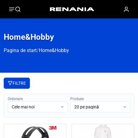
Home&Hobby
Pagina de start
/
Home&Hobby
FILTRE
Ordonare
Produse