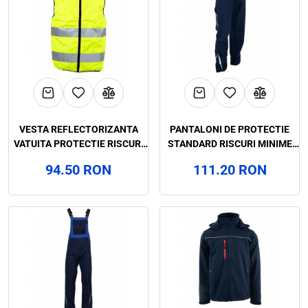
VESTA REFLECTORIZANTA
PANTALONI DE PROTECTIE
VATUITA PROTECTIE RISCURI
STANDARD RISCURI MINIME
MINIME IARNA REVERSO,
COLORADO, RENANIA,
94.50 RON
111.20 RON
RENANIA, ART.38B7
ART.35B8