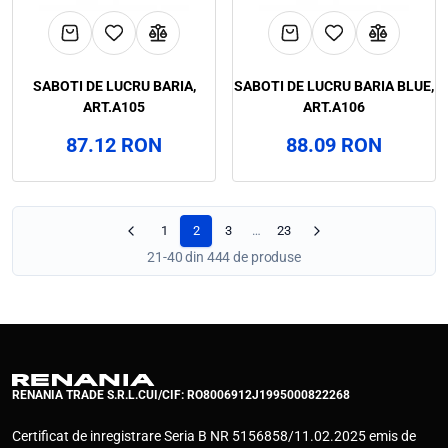
SABOTI DE LUCRU BARIA,
SABOTI DE LUCRU BARIA BLUE,
ART.A105
ART.A106
87.12 RON
88.09 RON
1
2
3
…
23
21-40 din 444 de produse
RENANIA TRADE S.R.L.
CUI/CIF: RO8006912
J1995000822268
Certificat de inregistrare Seria B NR 5156858/11.02.2025 emis de