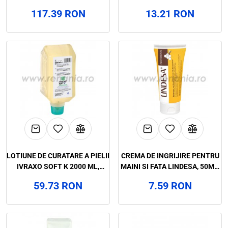
ART.F049
117.39 RON
13.21 RON
LOTIUNE DE CURATARE A PIELII
CREMA DE INGRIJIRE PENTRU
IVRAXO SOFT K 2000 ML,
MAINI SI FATA LINDESA, 50ML,
ART.F050
ART.F056
59.73 RON
7.59 RON