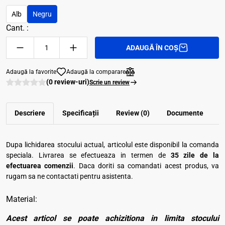
Alb
Negru
Cant. :
ADAUGĂ ÎN COȘ
Adaugă la favorite
Adaugă la comparare
(0 review-uri)
Scrie un review
Descriere
Specificații
Review (0)
Documente
Dupa lichidarea stocului actual, articolul este disponibil la comanda
speciala. Livrarea se efectueaza in termen de
35 zile de la
efectuarea comenzii
. Daca doriti sa comandati acest produs, va
rugam sa ne contactati pentru asistenta.
Material:
Acest articol se poate achizitiona in limita stocului