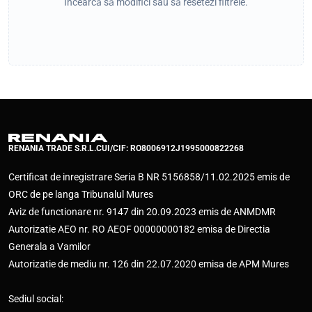
Încearcă să modifici sau să resetezi filtrele.
RENANIA TRADE S.R.L.
CUI/CIF: RO8006912
J1995000822268
Certificat de inregistrare Seria B NR 5156858/11.02.2025 emis de
ORC de pe langa Tribunalul Mures
Aviz de functionare nr. 9147 din 20.09.2023 emis de ANMDMR
Autorizatie AEO nr. RO AEOF 00000000182 emisa de Directia
Generala a Vamilor
Autorizatie de mediu nr. 126 din 22.07.2020 emisa de APM Mures
Sediul social: