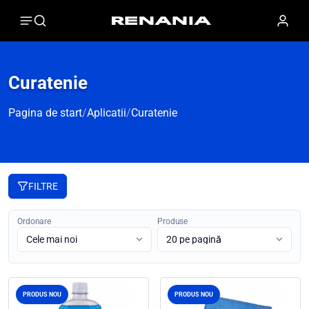
Curatenie
Pagina de start
/
Aplicatii
/
Curatenie
FILTRE
Ordonare
Produse
PRODUS NOU
PRODUS NOU