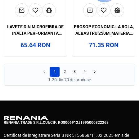
LAVETE DIN MICROFIBRA DE
PROSOP ECONOMIC LA ROLA,
INALTA PERFORMANTA
ALBASTRU 250M, MATERIAL
SB2012 3M, ART.4F19
RECICLAT, PURA ART.4F18
65.64 RON
71.35 RON
1
2
3
4
1-20 din 79 de produse
RENANIA TRADE S.R.L.
CUI/CIF: RO8006912
J1995000822268
Certificat de inregistrare Seria B NR 5156858/11.02.2025 emis de