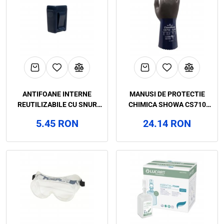
ANTIFOANE INTERNE
MANUSI DE PROTECTIE
REUTILIZABILE CU SNUR
CHIMICA SHOWA CS710
STILLE NEXT, RENANIA, ART.
CATEGORIA III, ART. 3C81
5.45 RON
24.14 RON
66D8