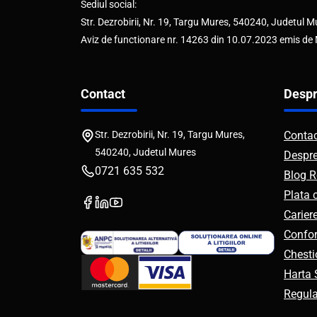
Sediul social:
Str. Dezrobirii, Nr. 19, Targu Mures, 540240, Judetul M
Aviz de functionare nr. 14263 din 10.07.2023 emis de
Contact
Despr
Str. Dezrobirii, Nr. 19, Targu Mures,
Conta
540240, Judetul Mures
Despr
0721 635 532
Blog R
Plata 
Carier
Confor
Chesti
Harta S
Regul