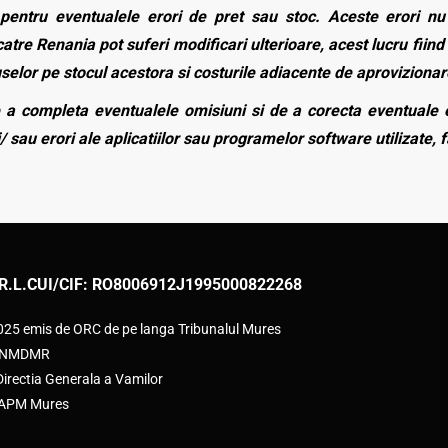
entru eventualele erori de pret sau stoc. Aceste erori nu o
atre Renania pot suferi modificari ulterioare, acest lucru fiind 
duselor pe stocul acestora si costurile adiacente de aprovizionar
a completa eventualele omisiuni si de a corecta eventuale e
/ sau erori ale aplicatiilor sau programelor software utilizate, 
R.L.
CUI/CIF: RO8006912
J1995000822268
2025 emis de ORC de pe langa Tribunalul Mures
e ANMDMR
rectia Generala a Vamilor
e APM Mures