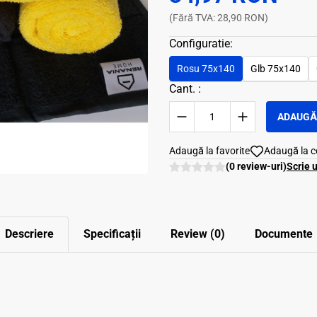
(Fără TVA: 28,90 RON)
Configuratie:
Rosu 75x140
Glb 75x140
Cant. :
ADAUGĂ 
Adaugă la favorite
Adaugă la 
(0 review-uri)
Scrie 
Descriere
Specificații
Review (0)
Documente