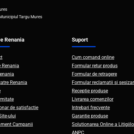
ures
 Municipiul Targu Mures
e Renania
Suport
ct
Cum comand online
e Renania
Formular retur produs
enania
Formular de retragere
catre Renania
Formular reclamatii si sesizar
e
Receptie produse
mitate
Livrarea comenzilor
onar de satisfactie
Intrebari frecvente
ite-ului
Garantie produse
ament Campanii
Solutionarea Online a Litigiilo
ANPC