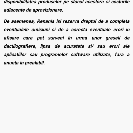
disponibilitatea produselor pe stocul acestora si costurile
adiacente de aprovizionare.
De asemenea, Renania isi rezerva dreptul de a completa
eventualele omisiuni si de a corecta eventuale erori in
afisare care pot surveni in urma unor greseli de
dactilografiere, lipsa de acuratete si/ sau erori ale
aplicatiilor sau programelor software utilizate, fara a
anunta in prealabil.
Caracteristici generale
Caracteristici tehnice
Rola
Tip produs
Prosoape
Scrie o recenzie
Dupa cumpărarea acestui produs te invităm sa scrii un