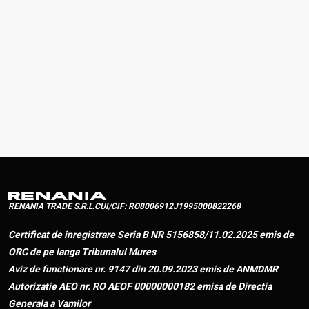
review.
Nume
Tip
Descriere
Acţiune
Fisa tehnica
Fisa tehnica
Fisa tehnica
Descarcă
F307
F307
F307
RENANIA TRADE S.R.L.
CUI/CIF: RO8006912
J1995000822268
Certificat de inregistrare Seria B NR 5156858/11.02.2025 emis de
ORC de pe langa Tribunalul Mures
Aviz de functionare nr. 9147 din 20.09.2023 emis de ANMDMR
Autorizatie AEO nr. RO AEOF 00000000182 emisa de Directia
Generala a Vamilor