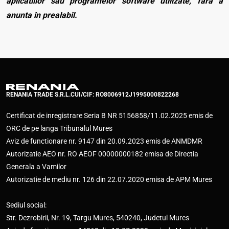
aplicatiilor sau programelor software utilizate, fara a
anunta in prealabil.
RENANIA TRADE S.R.L.
CUI/CIF: RO8006912
J1995000822268
Certificat de inregistrare Seria B NR 5156858/11.02.2025 emis de
ORC de pe langa Tribunalul Mures
Aviz de functionare nr. 9147 din 20.09.2023 emis de ANMDMR
Autorizatie AEO nr. RO AEOF 00000000182 emisa de Directia
Generala a Vamilor
Autorizatie de mediu nr. 126 din 22.07.2020 emisa de APM Mures
Sediul social:
Str. Dezrobirii, Nr. 19, Targu Mures, 540240, Judetul Mures