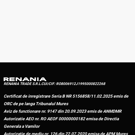
Nume
Tip
Descriere
Acţiune
Fisa tehnica
Fisa tehnica
Fisa tehnica
Descarcă
F225
F225
F225
RENANIA TRADE S.R.L.
CUI/CIF: RO8006912
J1995000822268
Certificat de inregistrare Seria B NR 5156858/11.02.2025 emis de
ORC de pe langa Tribunalul Mures
Aviz de functionare nr. 9147 din 20.09.2023 emis de ANMDMR
Autorizatie AEO nr. RO AEOF 00000000182 emisa de Directia
Generala a Vamilor
Autorizatie de mediu nr. 126 din 22.07.2020 emisa de APM Mures