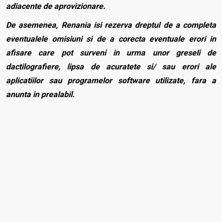
adiacente de aprovizionare.
De asemenea, Renania isi rezerva dreptul de a completa
eventualele omisiuni si de a corecta eventuale erori in
afisare care pot surveni in urma unor greseli de
dactilografiere, lipsa de acuratete si/ sau erori ale
aplicatiilor sau programelor software utilizate, fara a
anunta in prealabil.
Caracteristici generale
Caracteristici tehnice
Rola
Tip produs
Hartie igienica
Scrie o recenzie
Dupa cumpărarea acestui produs te invităm sa scrii un
review.